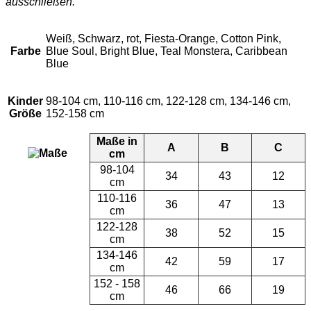
ausschließen.
Weiß, Schwarz, rot, Fiesta-Orange, Cotton Pink,
Farbe
Blue Soul, Bright Blue, Teal Monstera, Caribbean
Blue
Kinder
98-104 cm, 110-116 cm, 122-128 cm, 134-146 cm,
Größe
152-158 cm
Maße in
A
B
C
cm
98-104
34
43
12
cm
110-116
36
47
13
cm
122-128
38
52
15
cm
134-146
42
59
17
cm
152 - 158
46
66
19
cm