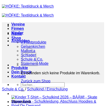
Zum
Inhalt
springen
Vereine
Firmen
Kinder
Home
Shop
Anmelden
» Printprodukte
Gelsenkirchen
Mallorca
Schlager
Schule & Co.
Statement-Mode
Produkte
Dein Druck
Es befinden sich keine Produkte im Warenkorb.
Kontakt
Zurück zum Shop
Suchen
nach:
Schule & Co.
/
Schulkind / Einschulung
Warenkorb