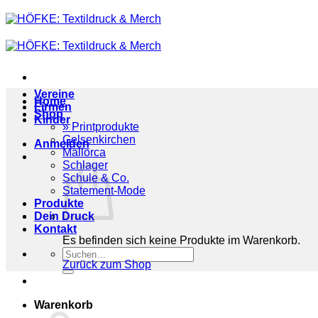
Zum
Inhalt
springen
Vereine
Home
Firmen
Shop
Kinder
» Printprodukte
Gelsenkirchen
Anmelden
Mallorca
Schlager
Schule & Co.
Statement-Mode
Produkte
Dein Druck
Kontakt
Es befinden sich keine Produkte im Warenkorb.
Suchen
Zurück zum Shop
nach:
Warenkorb