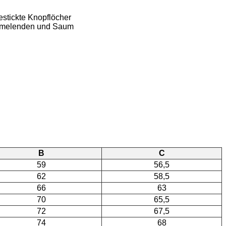
estickte Knopflöcher
Ärmelenden und Saum
B
C
59
56,5
62
58,5
66
63
70
65,5
72
67,5
74
68