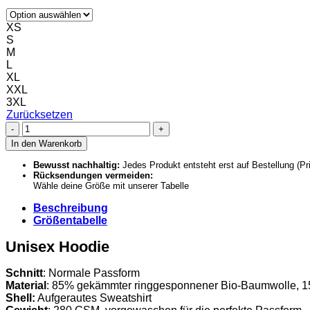
XS
S
M
L
XL
XXL
3XL
Zurücksetzen
Unisex
Hoodie
In den Warenkorb
–
SHS
Bewusst nachhaltig:
Jedes Produkt entsteht erst auf Bestellung (P
Rücksendungen vermeiden:
(Uni)
Wähle deine Größe mit unserer Tabelle
Menge
Beschreibung
Größentabelle
Unisex Hoodie
Schnitt
: Normale Passform
Material
: 85% gekämmter ringgesponnener Bio-Baumwolle, 15
Shell:
Aufgerautes Sweatshirt