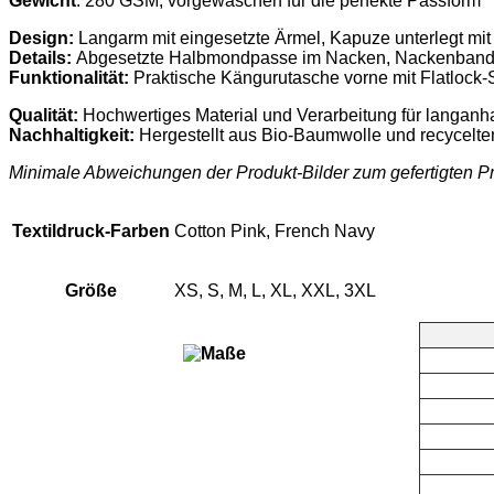
Gewicht
: 280 GSM, vorgewaschen für die perfekte Passform
Design:
Langarm mit eingesetzte Ärmel, Kapuze unterlegt mit
Details:
Abgesetzte Halbmondpasse im Nacken, Nackenband 
Funktionalität:
Praktische Kängurutasche vorne mit Flatlock
Qualität:
Hochwertiges Material und Verarbeitung für langanh
Nachhaltigkeit:
Hergestellt aus Bio-Baumwolle und recycelte
Minimale Abweichungen der Produkt-Bilder zum gefertigten Pr
Textildruck-Farben
Cotton Pink, French Navy
Größe
XS, S, M, L, XL, XXL, 3XL