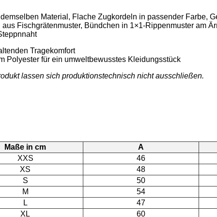
 demselben Material, Flache Zugkordeln in passender Farbe, G
aus Fischgrätenmuster, Bündchen in 1×1-Rippenmuster am 
-Steppnnaht
altenden Tragekomfort
m Polyester für ein umweltbewusstes Kleidungsstück
odukt lassen sich produktionstechnisch nicht ausschließen.
Maße in cm
A
XXS
46
XS
48
S
50
M
54
L
47
XL
60