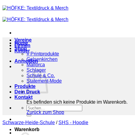
Zum
Inhalt
springen
Vereine
Home
Firmen
Shop
Kinder
» Printprodukte
Gelsenkirchen
Anmelden
Mallorca
Schlager
Schule & Co.
Statement-Mode
Produkte
Dein Druck
Kontakt
Es befinden sich keine Produkte im Warenkorb.
Suchen
Zurück zum Shop
nach:
Schwarze-Heide-Schule
/
SHS - Hoodie
Warenkorb